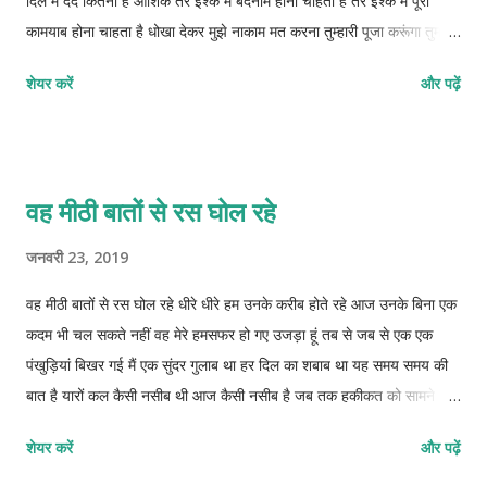
दिल में दर्द कितना है आशिक तेरे इश्क में बदनाम होना चाहता है तेरे इश्क में पूरा
कामयाब होना चाहता है धोखा देकर मुझे नाकाम मत करना तुम्हारी पूजा करूंगा तुम
मुझे नाराज मत करना
शेयर करें
और पढ़ें
वह मीठी बातों से रस घोल रहे
जनवरी 23, 2019
वह मीठी बातों से रस घोल रहे धीरे धीरे हम उनके करीब होते रहे आज उनके बिना एक
कदम भी चल सकते नहीं वह मेरे हमसफर हो गए उजड़ा हूं तब से जब से एक एक
पंखुड़ियां बिखर गई मैं एक सुंदर गुलाब था हर दिल का शबाब था यह समय समय की
बात है यारों कल कैसी नसीब थी आज कैसी नसीब है जब तक हकीकत को सामने
लाओगे नहीं मैं कैसे मान लूं कि तुम निर्दोष हो मुझे पक्का यकीन है सच्चाई को छुपाने
शेयर करें
और पढ़ें
की कोशिश किए जा रहे हो